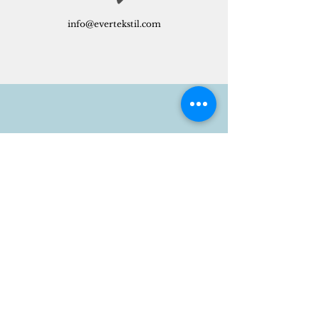
info@evertekstil.com
0212 438 04 58
0531 864 77 88
Instagram